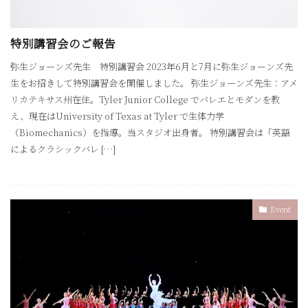
特別講習会のご報告
弥生ジョーンズ先生 特別講習会 2023年6月と7月に弥生ジョーンズ先
生をお招きして特別講習会を開催しました。 弥生ジョーンズ先生：アメ
リカテキサス州在住。Tyler Junior College でバレエとモダンを教
え、現在はUniversity of Texas at Tyler で生体力学
（Biomechanics）を指導。当スタジオ出身者。 特別講習会は「英語
によるクラシックバレ […]
Event