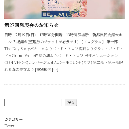
第27回発表会のお知らせ
日時 7月19日(日) 12時30分開場 13時開演場所 新潟県民会館大ホ
ール 入場無料(整理券のチケットが必要です) 【プログラム】 第一部
The Day Storyパキータよりパ・ド・トロワ海賊よりグラン・パ・ド・
ドゥGrand Valse白鳥の湖よりパ・ド・トロワ 男性バリエーション
CON-VERGE(コンバージュ)LAUGH/ROUGH(ラフ) 第二部・第三部眠
れる森の美女より [特別振付 […]
検索
カテゴリー
Event